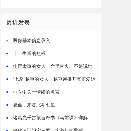
最近发表
医保基本信息录入
十二生肖的短板！
伤官太重的女人，命里带火。不是说她
热烈，是说她这辈子，火总往外烧
“七杀”越重的女人，越容易推开真正爱她
的人
中医中关于情绪的名言
夏至，来赏北斗七星
诸葛亮千古预言奇书《马前课》详解，
太神了！
教你速记阳宅三要：大游年钥匙歌