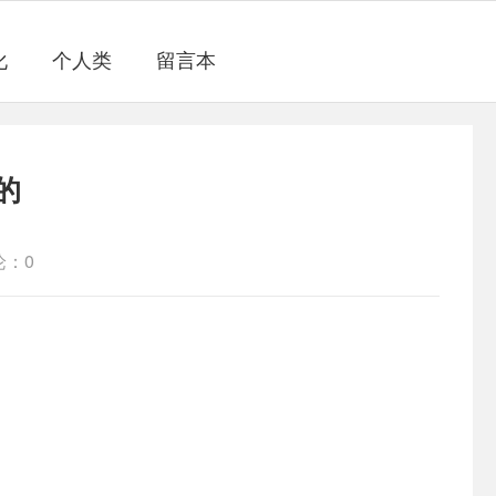
化
个人类
留言本
的
论：0