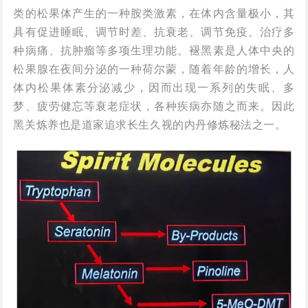
类的松果体产生的一种胺类激素，在体内含量极小，其
具有促进睡眠、调节时差、抗衰老、调节免疫、治疗多
种病痛、抗肿瘤等多项生理功能。褪黑素是人体中央的
松果腺在夜间分泌的一种荷尔蒙，随着年龄的增长，人
体内松果体素分泌减少，因而出现一系列的失眠、多
梦、疲劳健忘等衰老症状，各种疾病亦随之而来。因此
黑关炼养也是道家追求长生久视的内丹修炼秘法之一。