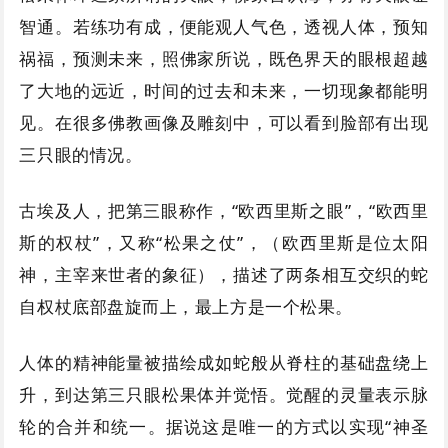
智通。若练功有成，便能观人气色，透视人体，预知
祸福，预测未来，照佛家所说，既色界天的眼根超越
了大地的远近，时间的过去和未来，一切现象都能明
见。在很多佛教画像及雕刻中，可以看到脸部有出现
三只眼的情况。
古埃及人，把第三眼称作，“欧西里斯之眼”，“欧西里
斯的权杖”，又称“松果之仗”，（欧西里斯是位太阳
神，主宰来世者的象征），描述了两条相互交织的蛇
自权杖底部盘旋而上，最上方是一个松果。
人体的精神能量被描绘成如蛇般从脊柱的基础盘绕上
升，到达第三只眼松果体并觉悟。觉醒的灵量表示脉
轮的合并和统一。据说这是唯一的方式以实现“神圣