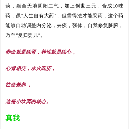
药，融合天地阴阳二气，加上创世三元，合成
味
10
药，虽
人生自有大药
，但需得法才能采药，这个药
“
”
能够自动调整内分泌，去疾，强体，自我修复脏腑，
乃至
复归婴儿
。
“
”
养命就是练肾，养性就是练心，
心肾相交，水火既济，
性命兼养
，
这是小坎离的核心。
真我