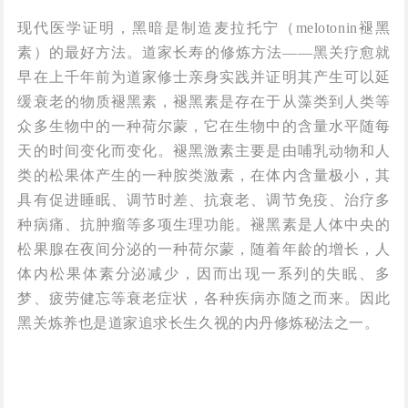
现代医学证明，黑暗是制造麦拉托宁（melotonin褪黑
素）的最好方法。道家长寿的修炼方法——黑关疗愈就
早在上千年前为道家修士亲身实践并证明其产生可以延
缓衰老的物质褪黑素，褪黑素是存在于从藻类到人类等
众多生物中的一种荷尔蒙，它在生物中的含量水平随每
天的时间变化而变化。褪黑激素主要是由哺乳动物和人
类的松果体产生的一种胺类激素，在体内含量极小，其
具有促进睡眠、调节时差、抗衰老、调节免疫、治疗多
种病痛、抗肿瘤等多项生理功能。褪黑素是人体中央的
松果腺在夜间分泌的一种荷尔蒙，随着年龄的增长，人
体内松果体素分泌减少，因而出现一系列的失眠、多
梦、疲劳健忘等衰老症状，各种疾病亦随之而来。因此
黑关炼养也是道家追求长生久视的内丹修炼秘法之一。