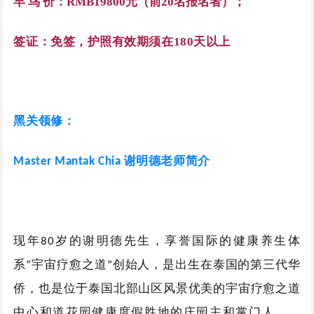
早 鸟 价：RMB19800元（前20名报名者）；
签证：免签，护照有效期须在180天以上
黑关领修：
谢明德老师简介
Master Mantak Chia
享誉国际的健康养生体
现年80岁的谢明德先生，
系
宇宙疗愈之道
创始人，
“
”
是出生在泰国的第三代华
侨，也是位于泰国北部山区风景优美的宇宙疗愈之道
。
中心和道花园健康度假胜地的庄园主和掌门人。