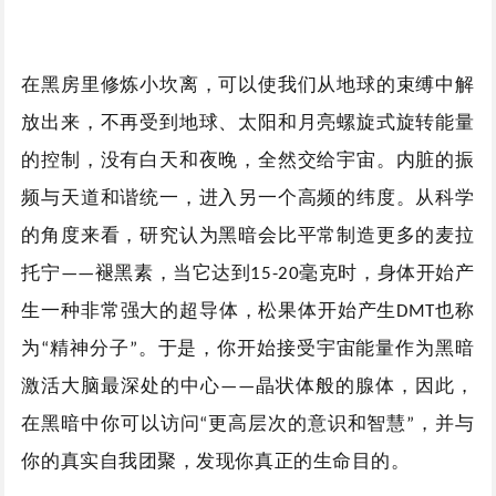
在黑房里修炼小坎离，可以使我们从地球的束缚中解
放出来，不再受到地球、太阳和月亮螺旋式旋转能量
的控制，没有白天和夜晚，全然交给宇宙。内脏的振
频与天道和谐统一，进入另一个高频的纬度。从科学
的角度来看，研究认为黑暗会比平常制造更多的麦拉
托宁
褪黑素，当它达到
毫克时，身体开始产
——
15-20
生一种非常强大的超导体，松果体开始产生
也称
DMT
为
精神分子
。于是，你开始接受宇宙能量作为黑暗
“
”
激活大脑最深处的中心
晶状体般的腺体，因此，
——
在黑暗中你可以访问
更高层次的意识和智慧
，并与
“
”
你的真实自我团聚，发现你真正的生命目的。