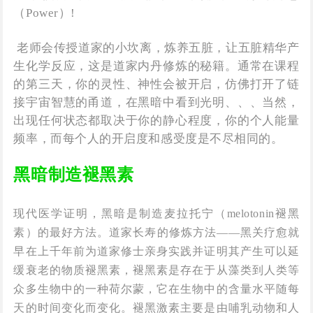
（Power）!
老师会传授道家的小坎离，炼养五脏，让五脏精华产
生化学反应，这是道家内丹修炼的秘籍。通常在课程
的第三天，你的灵性、神性会被开启，仿佛打开了链
接宇宙智慧的甬道，在黑暗中看到光明、、、当然，
出现任何状态都取决于你的静心程度，你的个人能量
频率，而每个人的开启度和感受度是不尽相同的。
黑暗制造褪黑素
现代医学证明，黑暗是制造麦拉托宁（melotonin褪黑
素）的最好方法。道家长寿的修炼方法——黑关疗愈就
早在上千年前为道家修士亲身实践并证明其产生可以延
缓衰老的物质褪黑素，褪黑素是存在于从藻类到人类等
众多生物中的一种荷尔蒙，它在生物中的含量水平随每
天的时间变化而变化。褪黑激素主要是由哺乳动物和人