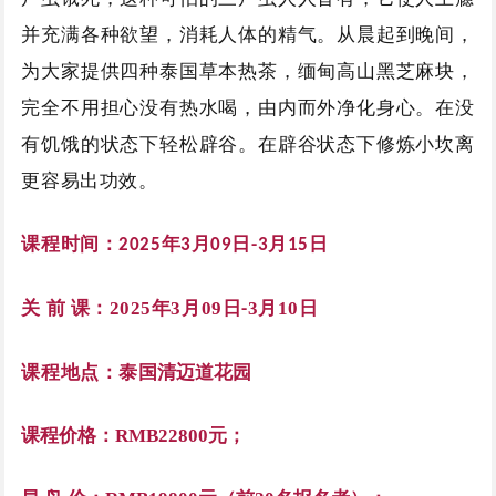
并充满各种欲望，消耗人体的精气。从晨起到晚间，
为大家提供四种泰国草本热茶，缅甸高山黑芝麻块，
完全不用担心没有热水喝，由内而外净化身心。在没
有饥饿的状态下轻松辟谷。在辟谷状态下修炼小坎离
更容易出功效。
课程时间：
年
月
日
月
日
2025
3
09
-3
15
关 前 课：2025年3月09日
3月10日
-
课程地点：泰国
清迈道花园
课程价格：RMB22800元；