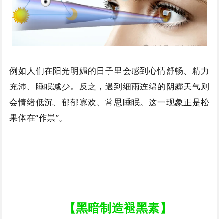
例如人们在阳光明媚的日子里会感到心情舒畅、精力
充沛、睡眠减少。反之，遇到细雨连绵的阴霾天气则
会情绪低沉、郁郁寡欢、常思睡眠。这一现象正是松
果体在“作祟”。
【黑暗制造褪黑素】