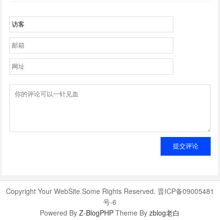
提交评论
Copyright Your WebSite.Some Rights Reserved. 晋ICP备09005481
号-6
Powered By
Z-BlogPHP
Theme By
zblog老白