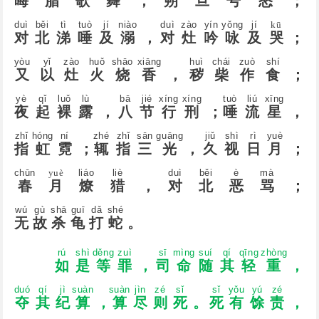
晦
腊
歌
舞
，
朔
旦
号
怒
；
duì
běi
tì
tuò
jí
niào
duì
zào
yín
yǒnɡ
jí
kū
对
北
涕
唾
及
溺
，
对
灶
吟
咏
及
哭
；
yòu
yǐ
zào
huǒ
shāo
xiānɡ
huì
chái
zuò
shí
又
以
灶
火
烧
香
，
秽
柴
作
食
；
yè
qǐ
luǒ
lù
bā
jié
xínɡ
xínɡ
tuò
liú
xīnɡ
夜
起
裸
露
，
八
节
行
刑
；
唾
流
星
，
zhǐ
hónɡ
ní
zhé
zhǐ
sān
ɡuānɡ
jiǔ
shì
rì
yuè
指
虹
霓
；
辄
指
三
光
，
久
视
日
月
；
chūn
yuè
liáo
liè
duì
běi
è
mà
春
月
燎
猎
，
对
北
恶
骂
；
wú
ɡù
shā
ɡuī
dǎ
shé
无
故
杀
龟
打
蛇
。
rú
shì
děnɡ
zuì
sī
mìnɡ
suí
qí
qīnɡ
zhònɡ
如
是
等
罪
，
司
命
随
其
轻
重
，
duó
qí
jì
suàn
suàn
jìn
zé
sǐ
sǐ
yǒu
yú
zé
夺
其
纪
算
，
算
尽
则
死
。
死
有
馀
责
，