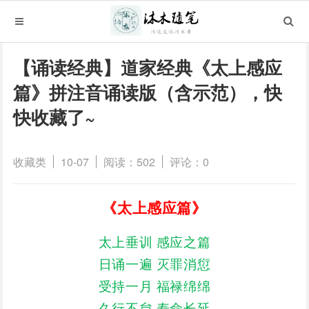
【诵读经典】道家经典《太上感应
篇》拼注音诵读版（含示范），快
快收藏了~
收藏类
10-07
阅读：502
评论：0
《太上感应篇》
太上垂训 感应之篇
日诵一遍 灭罪消愆
受持一月 福禄绵绵
久行不怠 寿命长延