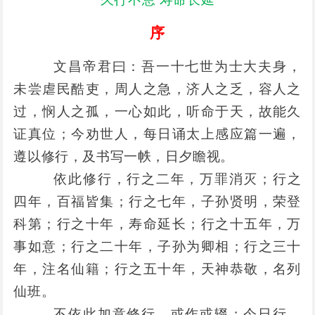
序
文昌帝君曰：吾一十七世为士大夫身，
未尝虐民酷吏，周人之急，济人之乏，容人之
过，悯人之孤，一心如此，听命于天，故能久
证真位；今劝世人，每日诵太上感应篇一遍，
遵以修行，及书写一帙，日夕瞻视。
依此修行，行之二年，万罪消灭；行之
四年，百福皆集；行之七年，子孙贤明，荣登
科第；行之十年，寿命延长；行之十五年，万
事如意；行之二十年，子孙为卿相；行之三十
年，注名仙籍；行之五十年，天神恭敬，名列
仙班。
不依此加意修行，或作或辍；今日行，