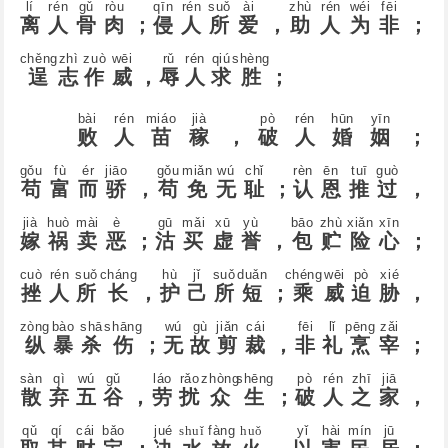
lí
rén
ɡǔ
ròu
qīn
rén
suǒ
ài
zhù
rén
wéi
fēi
离
人
骨
肉
；
侵
人
所
爱
，
助
人
为
非
；
chěnɡ
zhì
zuò
wēi
rǔ
rén
qiú
shènɡ
逞
志
作
威
，
辱
人
求
胜
；
bài
rén
miáo
jià
pò
rén
hūn
yīn
败
人
苗
稼
，
破
人
婚
姻
；
ɡǒu
fù
ér
jiāo
ɡǒu
miǎn
wú
chǐ
rèn
ēn
tuī
ɡuò
苟
富
而
骄
，
苟
免
无
耻
；
认
恩
推
过
，
jià
huò
mài
è
ɡū
mǎi
xū
yù
bāo
zhù
xiǎn
xīn
嫁
祸
卖
恶
；
沽
买
虚
誉
，
包
贮
险
心
；
cuò
rén
suǒ
cháng
hù
jǐ
suǒ
duǎn
chénɡ
wēi
pò
xié
挫
人
所
长
，
护
己
所
短
；
乘
威
迫
胁
，
zònɡ
bào
shā
shānɡ
wú
ɡù
jiǎn
cái
fēi
lǐ
pēnɡ
zǎi
纵
暴
杀
伤
；
无
故
剪
裁
，
非
礼
烹
宰
；
sàn
qì
wú
ɡǔ
láo
rǎo
zhònɡ
shēnɡ
pò
rén
zhī
jiā
散
弃
五
谷
，
劳
扰
众
生
；
破
人
之
家
，
qǔ
qí
cái
bǎo
jué
shuǐ
fànɡ
huǒ
yǐ
hài
mín
jū