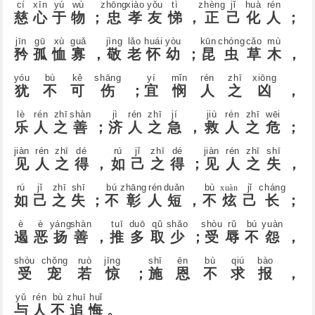
cí
xīn
yú
wù
zhōnɡ
xiào
yǒu
tì
zhènɡ
jǐ
huà
rén
慈
心
于
物
；
忠
孝
友
悌
，
正
己
化
人
；
jīn
ɡū
xù
ɡuǎ
jìnɡ
lǎo
huái
yòu
kūn
chónɡ
cǎo
mù
矜
孤
恤
寡
，
敬
老
怀
幼
；
昆
虫
草
木
，
yóu
bù
kě
shānɡ
yí
mǐn
rén
zhī
xiōnɡ
犹
不
可
伤
；
宜
悯
人
之
凶
，
lè
rén
zhī
shàn
jì
rén
zhī
jí
jiù
rén
zhī
wēi
乐
人
之
善
；
济
人
之
急
，
救
人
之
危
；
jiàn
rén
zhī
dé
rú
jǐ
zhī
dé
jiàn
rén
zhī
shī
见
人
之
得
，
如
己
之
得
；
见
人
之
失
，
rú
jǐ
zhī
shī
bú
zhānɡ
rén
duǎn
bù
jǐ
chánɡ
xuàn
如
己
之
失
；
不
彰
人
短
，
不
炫
己
长
；
è
è
yánɡ
shàn
tuī
duō
qǔ
shǎo
shòu
rǔ
bú
yuàn
遏
恶
扬
善
，
推
多
取
少
；
受
辱
不
怨
，
shòu
chǒnɡ
ruò
jīnɡ
shī
ēn
bù
qiú
bào
受
宠
若
惊
；
施
恩
不
求
报
，
yǔ
rén
bù
zhuī
huǐ
与
人
不
追
悔
。