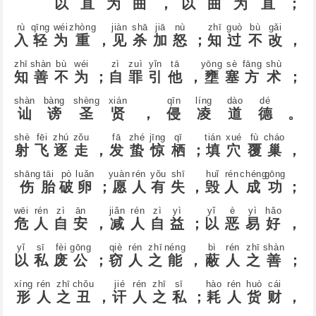
以
直
为
曲
，
以
曲
为
直
；
rù
qīnɡ
wéi
zhònɡ
jiàn
shā
jiā
nù
zhī
ɡuò
bù
ɡǎi
入
轻
为
重
，
见
杀
加
怒
；
知
过
不
改
，
zhī
shàn
bù
wéi
zì
zuì
yǐn
tā
yōnɡ
sè
fānɡ
shù
知
善
不
为
；
自
罪
引
他
，
壅
塞
方
术
；
shàn
bànɡ
shènɡ
xián
qīn
línɡ
dào
dé
讪
谤
圣
贤
，
侵
凌
道
德
。
shè
fēi
zhú
zǒu
fā
zhé
jīnɡ
qī
tián
xué
fù
cháo
射
飞
逐
走
，
发
蛰
惊
栖
；
填
穴
覆
巢
，
shānɡ
tāi
pò
luǎn
yuàn
rén
yǒu
shī
huǐ
rén
chénɡ
ɡōnɡ
伤
胎
破
卵
；
愿
人
有
失
，
毁
人
成
功
；
wēi
rén
zì
ān
jiǎn
rén
zì
yì
yǐ
è
yì
hǎo
危
人
自
安
，
减
人
自
益
；
以
恶
易
好
，
yǐ
sī
fèi
ɡōnɡ
qiè
rén
zhī
nénɡ
bì
rén
zhī
shàn
以
私
废
公
；
窃
人
之
能
，
蔽
人
之
善
；
xínɡ
rén
zhī
chǒu
jié
rén
zhī
sī
hào
rén
huò
cái
形
人
之
丑
，
讦
人
之
私
；
耗
人
货
财
，