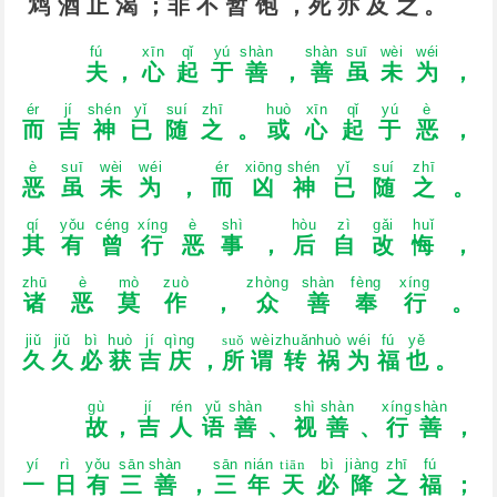
鸩
酒
止
渴
；
非
不
暂
饱
，
死
亦
及
之
。
fú
xīn
qǐ
yú
shàn
shàn
suī
wèi
wéi
夫
，
心
起
于
善
，
善
虽
未
为
，
ér
jí
shén
yǐ
suí
zhī
huò
xīn
qǐ
yú
è
而
吉
神
已
随
之
。
或
心
起
于
恶
，
è
suī
wèi
wéi
ér
xiōnɡ
shén
yǐ
suí
zhī
恶
虽
未
为
，
而
凶
神
已
随
之
。
qí
yǒu
cénɡ
xínɡ
è
shì
hòu
zì
ɡǎi
huǐ
其
有
曾
行
恶
事
，
后
自
改
悔
，
zhū
è
mò
zuò
zhònɡ
shàn
fènɡ
xínɡ
诸
恶
莫
作
，
众
善
奉
行
。
jiǔ
jiǔ
bì
huò
jí
qìnɡ
suǒ
wèi
zhuǎn
huò
wéi
fú
yě
久
久
必
获
吉
庆
，
所
谓
转
祸
为
福
也
。
ɡù
jí
rén
yǔ
shàn
shì
shàn
xínɡ
shàn
故
，
吉
人
语
善
、
视
善
、
行
善
，
yí
rì
yǒu
sān
shàn
sān
nián
tiān
bì
jiànɡ
zhī
fú
一
日
有
三
善
，
三
年
天
必
降
之
福
；