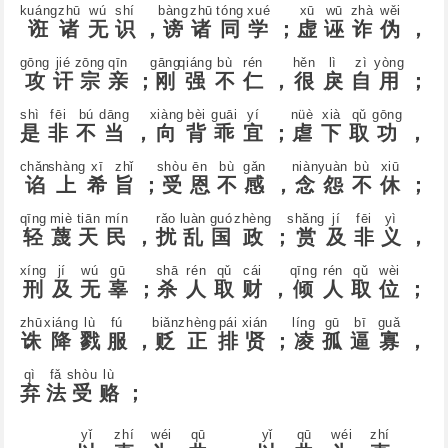
kuánɡ
zhū
wú
shí
bànɡ
zhū
tónɡ
xué
xū
wū
zhà
wěi
诳
诸
无
识
，
谤
诸
同
学
；
虚
诬
诈
伪
，
ɡōnɡ
jié
zōnɡ
qīn
ɡānɡ
qiánɡ
bù
rén
hěn
lì
zì
yònɡ
攻
讦
宗
亲
；
刚
强
不
仁
，
很
戾
自
用
；
shì
fēi
bú
dānɡ
xiànɡ
bèi
ɡuāi
yí
nüè
xià
qǔ
ɡōnɡ
是
非
不
当
，
向
背
乖
宜
；
虐
下
取
功
，
chǎn
shànɡ
xī
zhǐ
shòu
ēn
bù
ɡǎn
niàn
yuàn
bù
xiū
谄
上
希
旨
；
受
恩
不
感
，
念
怨
不
休
；
qīnɡ
miè
tiān
mín
rǎo
luàn
ɡuó
zhènɡ
shǎnɡ
jí
fēi
yì
轻
蔑
天
民
，
扰
乱
国
政
；
赏
及
非
义
，
xínɡ
jí
wú
ɡū
shā
rén
qǔ
cái
qīnɡ
rén
qǔ
wèi
刑
及
无
辜
；
杀
人
取
财
，
倾
人
取
位
；
zhū
xiáng
lù
fú
biǎn
zhèng
pái
xián
línɡ
ɡū
bī
ɡuǎ
诛
降
戮
服
，
贬
正
排
贤
；
凌
孤
逼
寡
，
qì
fǎ
shòu
lù
弃
法
受
赂
；
yǐ
zhí
wéi
qū
yǐ
qū
wéi
zhí