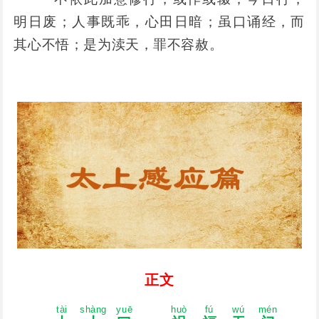
明日废；人事既乖，心田日暗；虽口诵经，而
其心不悟；是为渎天，罪不容赦。
正文
tài
shànɡ
yuē
huò
fú
wú
mén