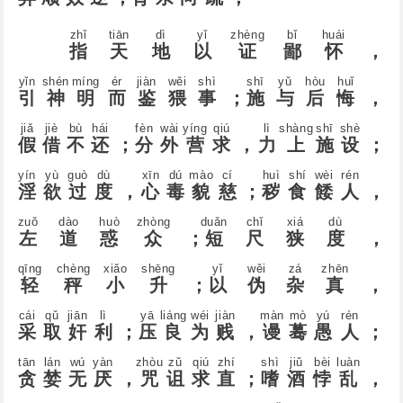
zhǐ
tiān
dì
yǐ
zhènɡ
bǐ
huái
指
天
地
以
证
鄙
怀
，
yǐn
shén
mínɡ
ér
jiàn
wěi
shì
shī
yǔ
hòu
huǐ
引
神
明
而
鉴
猥
事
；
施
与
后
悔
，
jiǎ
jiè
bù
hái
fèn
wài
yínɡ
qiú
lì
shànɡ
shī
shè
假
借
不
还
；
分
外
营
求
，
力
上
施
设
；
yín
yù
ɡuò
dù
xīn
dú
mào
cí
huì
shí
wèi
rén
淫
欲
过
度
，
心
毒
貌
慈
；
秽
食
餧
人
，
zuǒ
dào
huò
zhònɡ
duǎn
chǐ
xiá
dù
左
道
惑
众
；
短
尺
狭
度
，
qīnɡ
chènɡ
xiǎo
shēnɡ
yǐ
wěi
zá
zhēn
轻
秤
小
升
；
以
伪
杂
真
，
cái
qǔ
jiān
lì
yā
liánɡ
wéi
jiàn
màn
mò
yú
rén
采
取
奸
利
；
压
良
为
贱
，
谩
蓦
愚
人
；
tān
lán
wú
yàn
zhòu
zǔ
qiú
zhí
shì
jiǔ
bèi
luàn
贪
婪
无
厌
，
咒
诅
求
直
；
嗜
酒
悖
乱
，