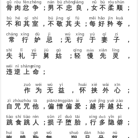
ɡǔ
ròu
fèn
zhēnɡ
nán
bù
zhōnɡ
liánɡ
nǚ
bù
róu
shùn
骨
肉
忿
争
；
男
不
忠
良
，
女
不
柔
顺
；
bù
hé
qí
shì
bú
jìnɡ
qí
fū
měi
hǎo
jīn
kuā
不
和
其
室
，
不
敬
其
夫
；
每
好
矜
夸
，
chánɡ
xínɡ
dù
jì
wú
xínɡ
yú
qī
zi
常
行
妒
忌
；
无
行
于
妻
子
，
shī
lǐ
yú
jiù
ɡū
qīnɡ
màn
xiān
línɡ
失
礼
于
舅
姑
；
轻
慢
先
灵
，
wéi
nì
shànɡ
mìnɡ
违
逆
上
命
；
zuò
wéi
wú
yì
huái
xié
wài
xīn
作
为
无
益
，
怀
挟
外
心
；
zì
zhòu
zhòu
tā
piān
zēnɡ
piān
ài
yuè
jǐnɡ
yuè
zào
自
咒
咒
他
，
偏
憎
偏
爱
；
越
井
越
灶
，
tiào
shí
tiào
rén
sǔn
zǐ
duò
tāi
xínɡ
duō
yǐn
pì
跳
食
跳
人
；
损
子
堕
胎
，
行
多
隐
僻
；
huì
là
ɡē
wǔ
shuò
dàn
hào
nù