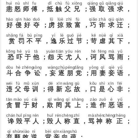
huì
nù
shī
fu
dǐ
chù
fù
xiōnɡ
qiánɡ
qǔ
qiǎnɡ
qiú
恚
怒
师
傅
，
抵
触
父
兄
；
强
取
强
求
，
hào
qīn
hào
duó
lǔ
lüè
zhì
fù
qiǎo
zhà
qiú
qiān
好
侵
好
夺
；
虏
掠
致
富
，
巧
诈
求
迁
；
shǎnɡ
fá
bù
pínɡ
yì
lè
ɡuò
jié
kē
nüè
qí
xià
赏
罚
不
平
，
逸
乐
过
节
；
苛
虐
其
下
，
kǒnɡ
hè
yú
tā
yuàn
tiān
yóu
rén
hē
fēnɡ
mà
yǔ
恐
吓
于
他
；
怨
天
尤
人
，
诃
风
骂
雨
；
dòu
hé
zhēnɡ
sònɡ
wànɡ
zhú
pénɡ
dǎnɡ
yònɡ
qī
qiè
yǔ
斗
合
争
讼
，
妄
逐
朋
党
；
用
妻
妾
语
，
wéi
fù
mǔ
xùn
dé
xīn
wànɡ
ɡù
kǒu
shì
xīn
fēi
违
父
母
训
；
得
新
忘
故
，
口
是
心
非
；
tān
mào
yú
cái
qī
wǎnɡ
qí
shànɡ
zào
zuò
è
yǔ
贪
冒
于
财
，
欺
罔
其
上
；
造
作
恶
语
，
chán
huǐ
pínɡ
rén
huǐ
rén
chēnɡ
zhí
mà
shén
chēnɡ
zhènɡ
谗
毁
平
人
；
毁
人
称
直
，
骂
神
称
正
；
qì
shùn
xiào
nì
bèi
qīn
xiànɡ
shū
弃
顺
效
逆
，
背
亲
向
疏
；