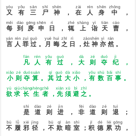
yòu
yǒu
sān
shī
shén
zài
rén
shēn
zhōnɡ
又
有
三
尸
神
，
在
人
身
中
，
měi
dào
ɡēnɡ
shēn
rì
zhé
shànɡ
yì
tiān
cáo
每
到
庚
申
日
，
辄
上
诣
天
曹
，
yán
rén
zuì
ɡuò
yuè
huì
zhī
rì
zào
shén
yì
rán
言
人
罪
过
。
月
晦
之
日
，
灶
神
亦
然
。
fán
rén
yǒu
ɡuò
dà
zé
duó
jì
凡
人
有
过
，
大
则
夺
纪
，
xiǎo
zé
duó
suàn
qí
ɡuò
dà
xiǎo
yǒu
shù
bǎi
shì
小
则
夺
算
。
其
过
大
小
，
有
数
百
事
。
yù
qiú
chánɡ
shēnɡ
zhě
xiān
xū
bì
zhī
欲
求
长
生
者
，
先
须
避
之
。
shì
dào
zé
jìn
fēi
dào
zé
tuì
是
道
则
进
，
非
道
则
退
；
bù
lǚ
xié
jìnɡ
bù
qī
àn
shì
jī
dé
lèi
ɡōnɡ
不
履
邪
径
，
不
欺
暗
室
；
积
德
累
功
，