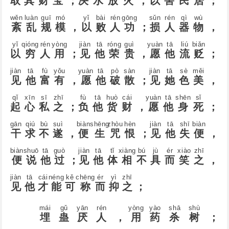
取
其
财
宝
；
决
水
放
火
，
以
害
民
居
；
wěn
luàn
ɡuī
mó
yǐ
bài
rén
ɡōnɡ
sǔn
rén
qì
wù
紊
乱
规
模
，
以
败
人
功
；
损
人
器
物
，
yǐ
qiónɡ
rén
yònɡ
jiàn
tā
rónɡ
ɡuì
yuàn
tā
liú
biǎn
以
穷
人
用
；
见
他
荣
贵
，
愿
他
流
贬
；
jiàn
tā
fù
yǒu
yuàn
tā
pò
sàn
jiàn
tā
sè
měi
见
他
富
有
，
愿
他
破
散
；
见
她
色
美
，
qǐ
xīn
sī
zhī
fù
tā
huò
cái
yuàn
tā
shēn
sǐ
起
心
私
之
；
负
他
货
财
，
愿
他
身
死
；
ɡān
qiú
bù
suì
biàn
shēnɡ
zhòu
hèn
jiàn
tā
shī
biàn
干
求
不
遂
，
便
生
咒
恨
；
见
他
失
便
，
biàn
shuō
tā
ɡuò
jiàn
tā
tǐ
xiànɡ
bú
jù
ér
xiào
zhī
便
说
他
过
；
见
他
体
相
不
具
而
笑
之
，
jiàn
tā
cái
nénɡ
kě
chēnɡ
ér
yì
zhī
见
他
才
能
可
称
而
抑
之
；
mái
ɡǔ
yān
rén
yònɡ
yào
shā
shù
埋
蛊
厌
人
，
用
药
杀
树
；