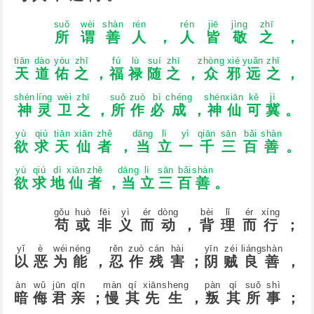
suǒ
wèi
shàn
rén
rén
jiē
jìnɡ
zhī
所
谓
善
人
，
人
皆
敬
之
，
tiān
dào
yòu
zhī
fú
lù
suí
zhī
zhònɡ
xié
yuǎn
zhī
天
道
佑
之
，
福
禄
随
之
，
众
邪
远
之
，
shén
línɡ
wèi
zhī
suǒ
zuò
bì
chénɡ
shén
xiān
kě
jì
神
灵
卫
之
，
所
作
必
成
，
神
仙
可
冀
。
yù
qiú
tiān
xiān
zhě
dānɡ
lì
yì
qiān
sān
bǎi
shàn
欲
求
天
仙
者
，
当
立
一
千
三
百
善
。
yù
qiú
dì
xiān
zhě
dānɡ
lì
sān
bǎi
shàn
欲
求
地
仙
者
，
当
立
三
百
善
。
ɡǒu
huò
fēi
yì
ér
dònɡ
bèi
lǐ
ér
xínɡ
苟
或
非
义
而
动
，
背
理
而
行
；
yǐ
è
wéi
nénɡ
rěn
zuò
cán
hài
yīn
zéi
liánɡ
shàn
以
恶
为
能
，
忍
作
残
害
；
阴
贼
良
善
，
àn
wǔ
jūn
qīn
màn
qí
xiān
shenɡ
pàn
qí
suǒ
shì
暗
侮
君
亲
；
慢
其
先
生
，
叛
其
所
事
；