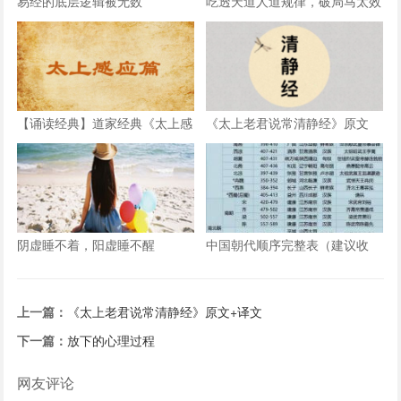
易经的底层逻辑被无数
吃透天道人道规律，破局马太效
应越活越顺
【诵读经典】道家经典《太上感
《太上老君说常清静经》原文
应篇》拼注音诵读版（含示
+译文
范），快快收藏了~
阴虚睡不着，阳虚睡不醒
中国朝代顺序完整表（建议收
藏）
上一篇：
《太上老君说常清静经》原文+译文
下一篇：
放下的心理过程
网友评论