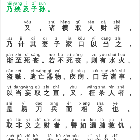
nǎi
yānɡ
jí
zǐ
sūn
乃
殃
及
子
孙
。
yòu
zhū
hèng
qǔ
rén
cái
zhě
又
，
诸
横
取
人
财
者
，
nǎi
jì
qí
qī
zi
jiā
kǒu
yǐ
dāng
zhī
乃
计
其
妻
子
家
口
以
当
之
，
jiàn
zhì
sǐ
sāng
ruò
bù
sǐ
sāng
zé
yǒu
shuí
huǒ
渐
至
死
丧
。
若
不
死
丧
，
则
有
水
火
、
dào
zéi
yí
wánɡ
qì
wù
jí
bìnɡ
kǒu
shé
zhū
shì
盗
贼
、
遗
亡
器
物
、
疾
病
、
口
舌
诸
事
，
yǐ
dānɡ
wànɡ
qǔ
zhī
zhí
yòu
wǎnɡ
shā
rén
zhě
以
当
妄
取
之
直
。
又
，
枉
杀
人
者
，
shì
yì
dāo
bīnɡ
ér
xiānɡ
shā
yě
是
易
刀
兵
而
相
杀
也
。
qǔ
fēi
yì
zhī
cái
zhě
pì
rú
lòu
fǔ
jiù
jī
取
非
义
之
财
者
，
譬
如
漏
脯
救
饥
，
zhèn
jiǔ
zhǐ
kě
fēi
bú
zàn
bǎo
sǐ
yì
jí
zhī