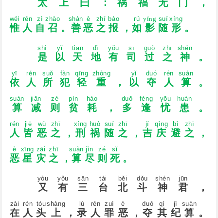
太
上
曰
：
祸
福
无
门
，
wéi
rén
zì
zhào
shàn
è
zhī
bào
rú
yǐng
suí
xínɡ
惟
人
自
召
。
善
恶
之
报
，
如
影
随
形
。
shì
yǐ
tiān
dì
yǒu
sī
ɡuò
zhī
shén
是
以
天
地
有
司
过
之
神
。
yī
rén
suǒ
fàn
qīnɡ
zhònɡ
yǐ
duó
rén
suàn
依
人
所
犯
轻
重
，
以
夺
人
算
。
suàn
jiǎn
zé
pín
hào
duō
fénɡ
yōu
huàn
算
减
则
贫
耗
，
多
逢
忧
患
。
rén
jiē
wù
zhī
xínɡ
huò
suí
zhī
jí
qìnɡ
bì
zhī
人
皆
恶
之
，
刑
祸
随
之
，
吉
庆
避
之
，
è
xīnɡ
zāi
zhī
suàn
jìn
zé
sǐ
恶
星
灾
之
，
算
尽
则
死
。
yòu
yǒu
sān
tái
běi
dǒu
shén
jūn
又
有
三
台
北
斗
神
君
，
zài
rén
tóu
shànɡ
lù
rén
zuì
è
duó
qí
jì
suàn
在
人
头
上
，
录
人
罪
恶
，
夺
其
纪
算
。