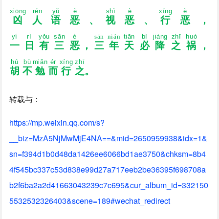
xiōnɡ
rén
yǔ
è
shì
è
xínɡ
è
凶
人
语
恶
、
视
恶
、
行
恶
，
yí
rì
yǒu
sān
è
sān
nián
tiān
bì
jiànɡ
zhī
huò
一
日
有
三
恶
，
三
年
天
必
降
之
祸
，
hú
bù
miǎn
ér
xínɡ
zhī
胡
不
勉
而
行
之
。
转载与：
https://mp.weixin.qq.com/s?
__biz=MzA5NjMwMjE4NA==&mid=2650959938&idx=1&
sn=f394d1b0d48da1426ee6066bd1ae3750&chksm=8b4
4f545bc337c53d838e99d27a717eeb2be36395f698708a
b2f6ba2a2d41663043239c7c695&cur_album_id=332150
5532532326403&scene=189#wechat_redirect