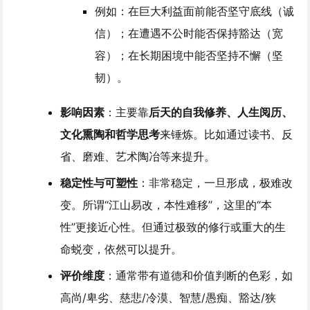
例如：在巨大利益面前能否坚守底线（诚
信）；在遭遇不公时能否保持豁达（宽
容）；在长期困境中能否坚持不懈（坚
韧）。
影响因素
：主要靠
后天的自我修养、人生阅历、
文化熏陶和哲学思考
来锤炼。比如通过读书、反
省、磨难、艺术陶冶等来提升。
稳定性与可塑性
：非常稳定，一旦形成，极难改
变。所谓“江山易改，本性难移”，这里的“本
性”更接近心性。但通过极致的修行或重大的生
命蜕变，依然可以提升。
评价维度
：通常带有道德和价值判断的色彩，如
高尚/卑劣、慈悲/冷漠、智慧/愚痴、豁达/狭