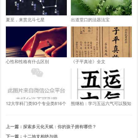
夏至，来赏北斗七星
出道堂口的法器法宝
心性和性格有什么区别
《子平真诠》全文
12大学科门类93个专业类816个
熊继柏：学习五运六气可以预知
大学本科专业最新目录（附就业
这三个东西
方向）
上一篇：
探索多元化天赋：你的孩子拥有哪些？
下一篇：
十二地支相绝与德