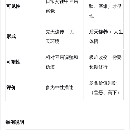
日常交往中容易
可见性
验、磨难）才显
察觉
现
先天遗传 + 后
后天修养
+ 人生
形成
天环境
体悟
相对容易调整和
极难改变，需要
可塑性
伪装
长期修行
多含价值判断
评价
多为中性描述
（善恶、高下）
举例说明